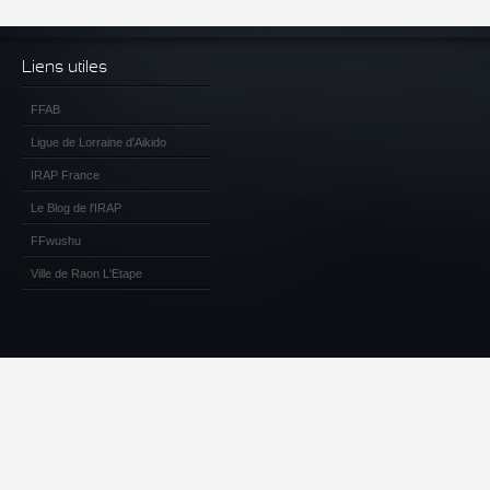
Liens utiles
FFAB
Ligue de Lorraine d'Aikido
IRAP France
Le Blog de l'IRAP
FFwushu
Ville de Raon L'Etape