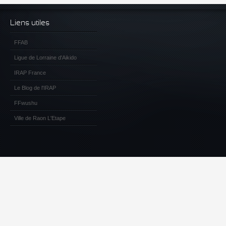
Liens utiles
FFAB
Ligue de Lorraine d'Aikido
IRAP France
Le Blog de l'IRAP
FFwushu
Ville de Raon L'Etape