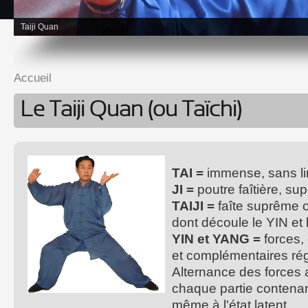
Taiji Quan
Accueil
Vous êtes ici
Le Taiji Quan (ou Taïchi)
TAI =
immense, sans lim
JI =
poutre faîtière, sup
TAIJI =
faîte suprême o
dont découle le YIN et
YIN et YANG =
forces,
et complémentaires régi
Alternance des forces 
chaque partie contenant
même à l'état latent.