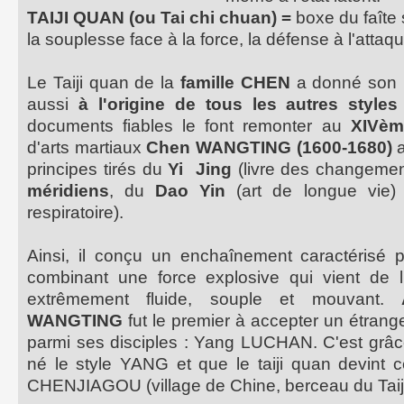
TAIJI QUAN (ou Tai chi chuan) =
boxe du faîte 
la souplesse face à la force, la défense à l'attaqu
Le Taiji quan de la
famille CHEN
a donné son n
aussi
à l'origine de tous les autres styles
documents fiables le font remonter au
XIVèm
d'arts martiaux
Chen WANGTING (1600-1680)
a
principes tirés du
Yi Jing
(livre des changemen
méridiens
, du
Dao Yin
(art de longue vie)
respiratoire).
Ainsi, il conçu un enchaînement caractérisé
combinant une force explosive qui vient de l'
extrêmement fluide, souple et mouvant.
WANGTING
fut le premier à accepter un étrange
parmi ses disciples : Yang LUCHAN. C'est grâce
né le style YANG et que le taiji quan devint 
CHENJIAGOU (village de Chine, berceau du Taij