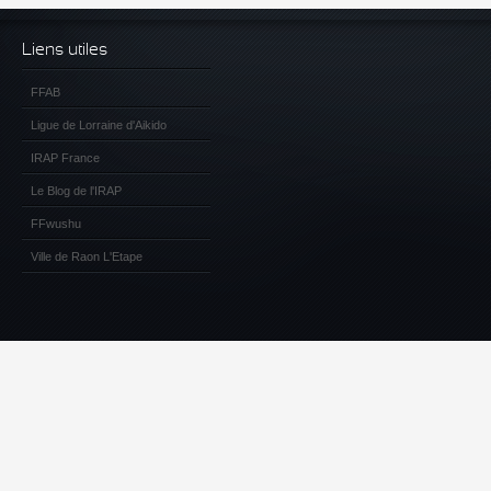
Liens utiles
FFAB
Ligue de Lorraine d'Aikido
IRAP France
Le Blog de l'IRAP
FFwushu
Ville de Raon L'Etape