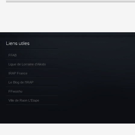
Liens utiles
FFAB
Ligue de Lorraine d'Aikido
IRAP France
Le Blog de l'IRAP
FFwushu
Ville de Raon L'Etape