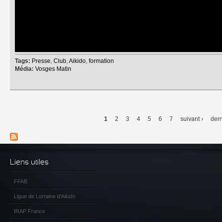
Tags:
Presse
,
Club
,
Aikido
,
formation
Média:
Vosges Matin
1
2
3
4
5
6
7
suivant ›
dern
Pages
Liens utiles
FFAB
Ligue de Lorraine d'Aikido
IRAP France