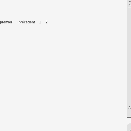
C
 premier
‹ précédent
1
2
A