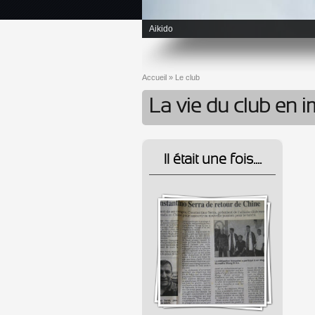
Aikido
Accueil
»
Le club
Vous êtes ici
La vie du club en 
Il était une fois....