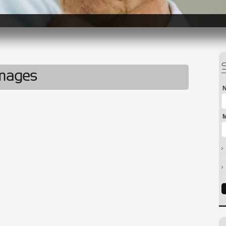
images
N
M