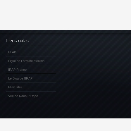
Liens utiles
FFAB
Ligue de Lorraine d'Aikido
IRAP France
Le Blog de l'IRAP
FFwushu
Ville de Raon L'Etape